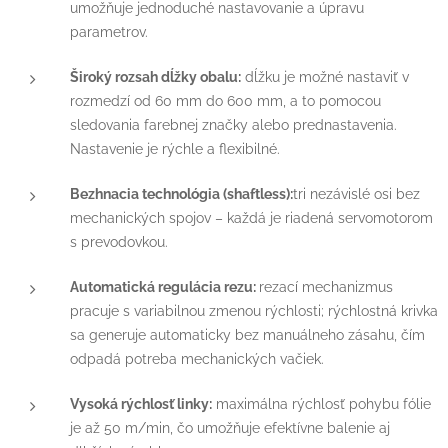
umožňuje jednoduché nastavovanie a úpravu
parametrov.
Široký rozsah dĺžky obalu:
dĺžku je možné nastaviť v
rozmedzí od 60 mm do 600 mm, a to pomocou
sledovania farebnej značky alebo prednastavenia.
Nastavenie je rýchle a flexibilné.
Bezhnacia technológia (shaftless):
tri nezávislé osi bez
mechanických spojov – každá je riadená servomotorom
s prevodovkou.
Automatická regulácia rezu:
rezací mechanizmus
pracuje s variabilnou zmenou rýchlosti; rýchlostná krivka
sa generuje automaticky bez manuálneho zásahu, čím
odpadá potreba mechanických vačiek.
Vysoká rýchlosť linky:
maximálna rýchlosť pohybu fólie
je až 50 m/min, čo umožňuje efektívne balenie aj