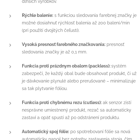
dlhších výrobkov.
Rýchle balenie:
s funkciou sledovania farebnej značky je
možné dosiahnuť rýchlosť balenia až 200 balení/min
(pri použití dvojitých čeľustí).
Vysoká presnosť farebného značkovania:
presnosť
sledovania značky je až 0,1 mm.
Funkcia proti prázdnym obalom (packless):
systém
zabezpečí, že každý obal bude obsahovať produkt, či už
je dávkovanie plynulé alebo prerušované – minimalizuje
sa tak plytvanie fóliou.
Funkcia proti chybnému rezu (cutless):
ak senzor zistí
nesprávne umiestnený produkt, rezač sa automaticky
zastaví a opäť spustí až po odstránení produktu.
Automatický spoj fólie:
po spotrebovaní fólie sa nová
automaticky napojí bez potreby zastavenia stroja, čím