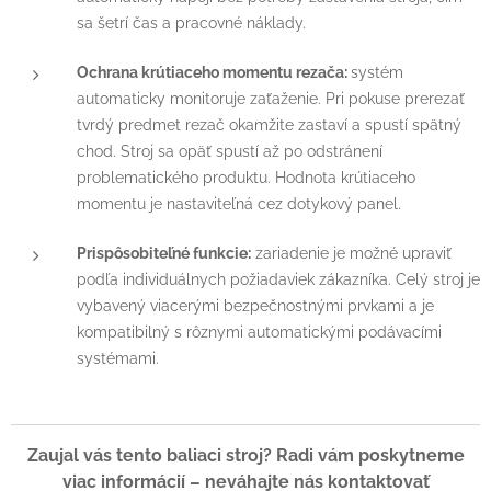
sa šetrí čas a pracovné náklady.
Ochrana krútiaceho momentu rezača:
systém
automaticky monitoruje zaťaženie. Pri pokuse prerezať
tvrdý predmet rezač okamžite zastaví a spustí spätný
chod. Stroj sa opäť spustí až po odstránení
problematického produktu. Hodnota krútiaceho
momentu je nastaviteľná cez dotykový panel.
Prispôsobiteľné funkcie:
zariadenie je možné upraviť
podľa individuálnych požiadaviek zákazníka. Celý stroj je
vybavený viacerými bezpečnostnými prvkami a je
kompatibilný s rôznymi automatickými podávacími
systémami.
Zaujal vás tento baliaci stroj? Radi vám poskytneme
viac informácií – neváhajte nás kontaktovať